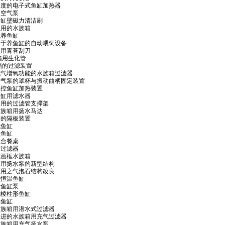
 可调温度的电子式鱼缸加热器
缸用空气泵
水族箱缸壁磁力清洁刷
胎生鱼用的水族箱
泉式养鱼缸
 尤其用于养鱼缸的自动喂饲设备
水族箱用青苔刮刀
水族箱用生化管
水族箱的过滤装置
 具有充气增氧功能的水族箱过滤器
2 鱼缸空气泵的罩杯与振动曲柄固定装置
自动温控鱼缸加热装置
观赏鱼缸用滤水器
 水族箱用的过滤管支撑架
一种水族箱用扬水马达
水族箱的隔板装置
盆式鱼缸
合型鱼缸
缸组合餐桌
族箱过滤器
壁上式画框水族箱
 水族箱用扬水泵的新型结构
 水族箱用之气泡石结构改良
密封型恒温鱼缸
噪音鱼缸泵
多功能棱柱形鱼缸
艺品鱼缸
 一种水族箱用潜水式过滤器
 一种改进的水族箱用充气过滤器
 一种水族箱用充气扬水泵