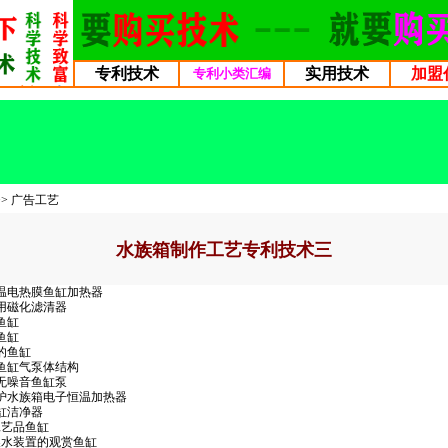
专利技术
实用技术
加盟
专利小类汇编
>>
广告工艺
水族箱制作工艺专利技术三
自动控温电热膜鱼缸加热器
族箱用磁化滤清器
式鱼缸
式鱼缸
花的鱼缸
改进的鱼缸气泵体结构
带式无噪音鱼缸泵
双重保护水族箱电子恒温加热器
效鱼缸洁净器
光纤工艺品鱼缸
 具有换水装置的观赏鱼缸