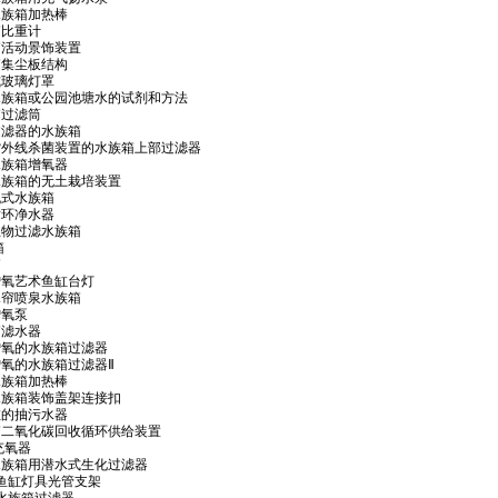
一种水族箱加热棒
族箱比重计
水族箱活动景饰装置
水族箱集尘板结构
鱼缸式玻璃灯罩
6 生产水族箱或公园池塘水的试剂和方法
族箱过滤筒
带有过滤器的水族箱
9 具有紫外线杀菌装置的水族箱上部过滤器
一种水族箱增氧器
 组合水族箱的无土栽培装置
电视机式水族箱
鱼缸循环净水器
高效生物过滤水族箱
箱
箱
喷泉增氧艺术鱼缸台灯
一种水帘喷泉水族箱
缸增氧泵
族箱滤水器
 充气增氧的水族箱过滤器
 充气增氧的水族箱过滤器Ⅱ
一种水族箱加热棒
 一种水族箱装饰盖架连接扣
养鱼缸的抽污水器
 水族箱二氧化碳回收循环供给装置
缸充氧器
 一种水族箱用潜水式生化过滤器
 水族鱼缸灯具光管支架