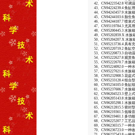
42、CN94223542.8
43、CN94224239.4 鱼
44、CN94243457.9 
45、CN94244103.6 
46、CN94244187.7 喷
47、CN95119784.3
48、CN95200445.3 
49、CN95202859.X 
50、CN95204207.X 
51、CN95213736.4
52、CN95220719.
53、CN95220873.3 
54、CN95222627.8 
55、CN95222670.7
56、CN95224092.0 
57、CN95227621.6 
58、CN95232908.5 花
59、CN95233128.4 组
60、CN95234105.0 鱼
61、CN95237606.7 水
62、CN96204523.3 
63、CN96205143.8
64、CN96205298.1
65、CN96212815.5 
66、CN96219361.5 低
67、CN96219461.1 
68、CN96225207.7 工
69、CN96236515.7
70、CN96236723.0
71、CN96237543.8