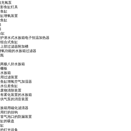
族箱充氧泵
薄壁重影鱼缸灯具
用途鱼缸
一种鱼缸增氧装置
功能鱼缸
箱
箱
艺鱼缸
7 双重保护潜水式水族箱电子恒温加热器
高强度组合式鱼缸
 水族箱上部过滤器附加槽
 具有增氧功能的水族箱过滤器
花瓶
自转式两极八卦水族箱
族箱栅板
珍型水族箱
水族箱用过滤装置
 超声波鱼缸增氧空气加湿器
多层式水位差鱼缸
水族箱废物清除装置
 一种设有雾化装置的水族箱
 水族箱供气泵的消音装置
 一种水族箱用磁化滤清器
水族箱用灯的挂钩
 水族箱冒气泡口的防漏装置
用于鱼缸的吸盘
鱼缸
水族箱的灯光设备