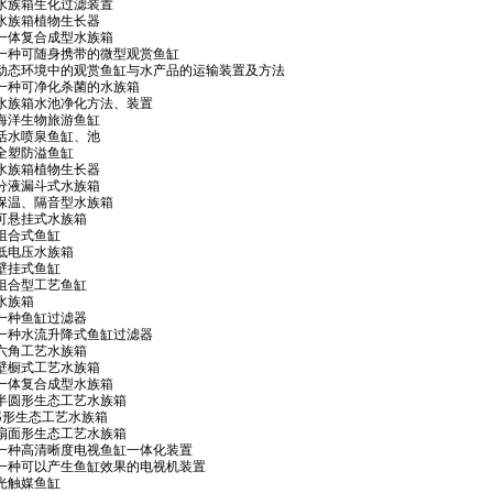
5.7 水族箱生化过滤装置
4.9 水族箱植物生长器
4.5 一体复合成型水族箱
232.4 一种可随身携带的微型观赏鱼缸
7233.9 动态环境中的观赏鱼缸与水产品的运输装置及方法
48.5 一种可净化杀菌的水族箱
74.9 水族箱水池净化方法、装置
4.7 海洋生物旅游鱼缸
9.3 活水喷泉鱼缸、池
.4 全塑防溢鱼缸
1.6 水族箱植物生长器
1.0 分液漏斗式水族箱
3.9 保温、隔音型水族箱
5.8 可悬挂式水族箱
.0 组合式鱼缸
.9 低电压水族箱
.8 壁挂式鱼缸
4.9 组合型工艺鱼缸
8 水族箱
8.8 一种鱼缸过滤器
19.2 一种水流升降式鱼缸过滤器
0.5 六角工艺水族箱
7.2 壁橱式工艺水族箱
7.6 一体复合成型水族箱
04.3 半圆形生态工艺水族箱
6.2 S形生态工艺水族箱
07.7 扇面形生态工艺水族箱
442.8 一种高清晰度电视鱼缸一体化装置
535.2 一种可以产生鱼缸效果的电视机装置
.4 光触媒鱼缸