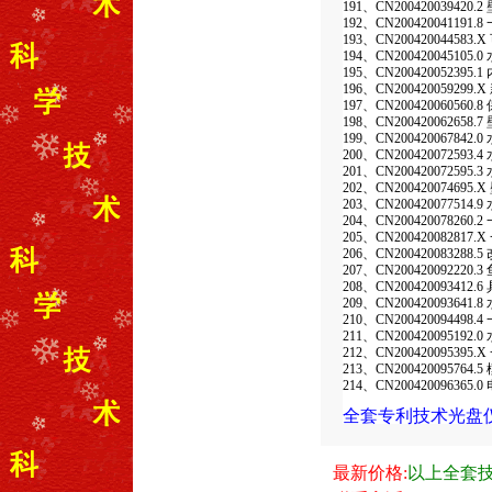
191、CN200420039420
192、CN20042004119
193、CN2004200445
194、CN200420045
195、CN20042005239
196、CN20042005929
197、CN200420060560
198、CN20042006265
199、CN20042006784
200、CN200420072593.
201、CN200420072595.
202、CN2004200746
203、CN2004200775
204、CN2004200782
205、CN2004200828
206、CN2004200832
207、CN200420092220
208、CN2004200934
209、CN200420093641.
210、CN2004200944
211、CN20042009519
212、CN2004200953
213、CN200420095764
214、CN20042009636
全套专利技术光盘