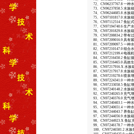
72、CN96237767.8 
73、CN96237858.5 水
74、CN96244685.8 
75、CN97101817.0 
76、CN97112514.7 
77、CN97194740.
78、CN97201829.8 水
79、CN97208834.2 
80、CN97209016.
81、CN97209097.5 
82、CN97210147.0
83、CN97212199.4 
84、CN97216450.2 
85、CN97216465.0 
86、CN97217916.X 水族
87、CN97217917.8 水族
88、CN97219278.6 
89、CN97224341.0 
90、CN97233058.5 鱼
91、CN97240148.2 水
92、CN97240265.9
93、CN97240376.0
94、CN97240403.1 
95、CN97240651.4
96、CN97244043.7 
97、CN97244056.9
98、CN97244923.X 鱼
99、CN97246178.7
100、CN97246581.2