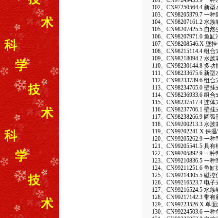
101、CN97249435.9
102、CN97250564.4 
103、CN98205379.
104、CN98207161.2 水族
105、CN98207425.5 
106、CN98207971.0 
107、CN98208546.X 壁
108、CN98215114.4
109、CN98218094.2
110、CN98230144.8 
111、CN98233675.6 
112、CN98233739.6
113、CN98234765.0 
114、CN98236933.6 
115、CN98237517.4 
116、CN98237706.1 
117、CN98238266.9
118、CN99200213.3 
119、CN99202241.X 
120、CN99205262.
121、CN99205541.
122、CN99205892.
123、CN99210836.
124、CN99211251.6
125、CN99214305.5 
126、CN99216523.7
127、CN99216524.5 
128、CN99217142
129、CN99223526.X
130、CN99224503.6