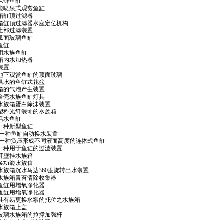
自控保鲜鱼缸
 多功能喷泉式观赏鱼缸
 水族箱缸顶过滤器
6 水族箱缸顶过滤器水座定位机构
 鱼缸上部过滤装置
 双圆弧面玻璃鱼缸
氧鱼缸
观赏用水族鱼缸
 水族箱内水加热器
缸装置
2 一种地下观赏鱼缸的顶面玻璃
 自动供水的鱼缸式花盆
 水族箱的气泡产生装置
 铝合金壳水族鱼缸灯具
3.6 水族箱蛋白除沫装置
18.3 塑料光纤装饰的水族箱
6 活水鱼缸
.4 一种新型鱼缸
56.X 一种鱼缸自动换水装置
619.X 一种负压形成不同液面高度的连体式鱼缸
85.2 一种用于鱼缸的过滤装置
.2 可壁挂水族箱
.0 多功能水族箱
36.0 水族箱沉水马达360度旋转出水装置
88.3 水族箱青苔清除收集器
2.1 鱼缸用增氧净化器
2.1 鱼缸用增氧净化器
310.9 具有易更换水泵的托位之水族箱
.3 水族箱上盖
10.8 玻璃水族箱的拉撑加强杆