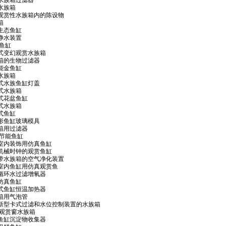
 一种水族箱过滤器
新型水族箱
7 一种观赏性水族箱内的陈设物
箱
自然生态鱼缸
鱼缸净水装置
挂鱼缸
 组合式变幻观赏水族箱
 水族箱的生物过滤器
多功能金鱼缸
新型水族箱
 组合式水族鱼缸灯盖
壁挂式水族箱
组合式花盆鱼缸
连体式水族箱
壁挂式鱼缸
 圆弧形鱼缸玻璃模具
水族箱用过滤器
保温节能鱼缸
9 一种室内装饰用仿真鱼缸
5 具有机械时钟的观赏鱼缸
9 一种带水族箱的空气净化装置
5 一种室内鱼缸用仿真观赏鱼
 鱼缸循环水过滤增氧器
磁控仿真鱼缸
 电子式鱼缸恒温加热器
水族箱用气泡管
.3 带有新型卡式过滤和水位控制装置的水族箱
 单面观赏窗水族箱
 一种鱼缸沉淀物收集器