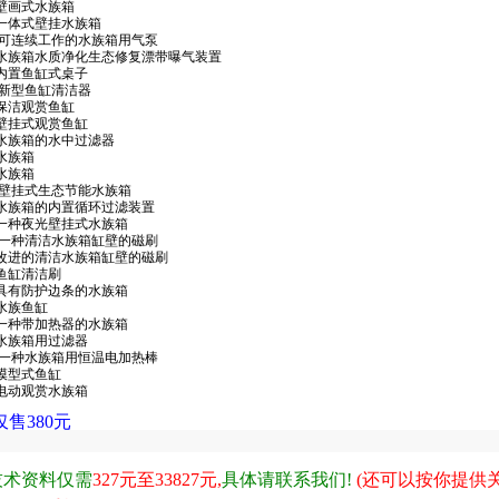
.2 壁画式水族箱
1.8 一体式壁挂水族箱
83.X 可连续工作的水族箱用气泵
105.0 水族箱水质净化生态修复漂带曝气装置
5.1 内置鱼缸式桌子
9.X 新型鱼缸清洁器
.8 保洁观赏鱼缸
8.7 壁挂式观赏鱼缸
2.0 水族箱的水中过滤器
4 水族箱
3 水族箱
95.X 壁挂式生态节能水族箱
14.9 水族箱的内置循环过滤装置
60.2 一种夜光壁挂式水族箱
17.X 一种清洁水族箱缸壁的磁刷
88.5 改进的清洁水族箱缸壁的磁刷
.3 鱼缸清洁刷
12.6 具有防护边条的水族箱
8 水族鱼缸
98.4 一种带加热器的水族箱
2.0 水族箱用过滤器
95.X 一种水族箱用恒温电加热棒
.5 模型式鱼缸
5.0 电动观赏水族箱
仅售
38
0元