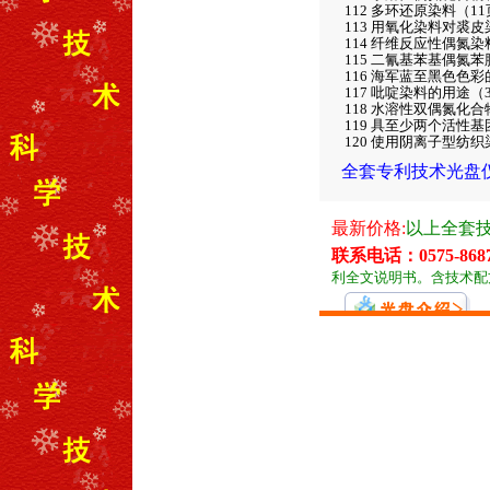
112 多环还原染料（1
113 用氧化染料对裘皮
114 纤维反应性偶氮
115 二氰基苯基偶氮苯
116 海军蓝至黑色色
117 吡啶染料的用途（
118 水溶性双偶氮化
119 具至少两个活性
120 使用阴离子型纺
全套专利技术光盘仅