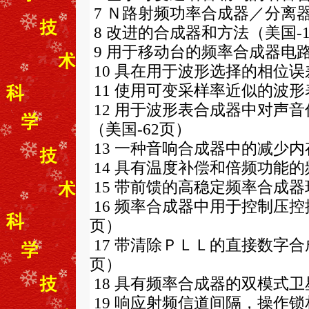
7 Ｎ路射频功率合成器／分离器
8 改进的合成器和方法（美国-1
9 用于移动台的频率合成器电路
10 具在用于波形选择的相位误
11 使用可变采样率近似的波形
12 用于波形表合成器中对声
（美国-62页）
13 一种音响合成器中的减少内
14 具有温度补偿和倍频功能的
15 带前馈的高稳定频率合成器
16 频率合成器中用于控制压控
页）
17 带清除ＰＬＬ的直接数字合
页）
18 具有频率合成器的双模式卫
19 响应射频信道间隔，操作锁