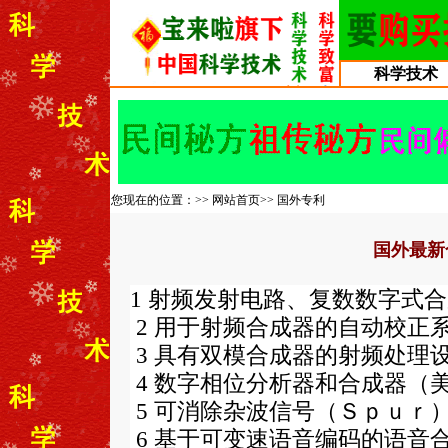
科学技术
您现在的位置：>>
网站首页
>>
国外专利
国外最新
1 射频发射电路、复数数字式合
2 用于射频合成器的自动校正系
3 具有双模合成器的射频处理设
4 数字相位分析器和合成器（美
5 可消除杂波信号（Ｓｐｕｒ）
6 基于可变速语音编码的语音合