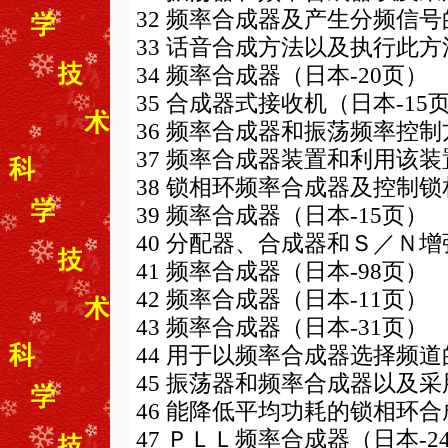
32 频率合成器及产生分频信号
33 话音合成方法以及执行此方
34 频率合成器（日本-20页）
35 合成器式接收机（日本-15
36 频率合成器和振荡频率控制
37 频率合成器装置和利用该装
38 锁相环频率合成器及控制锁
39 频率合成器（日本-15页）
40 分配器、合成器和Ｓ／Ｎ增
41 频率合成器（日本-98页）
42 频率合成器（日本-11页）
43 频率合成器（日本-31页）
44 用于以频率合成器选择频道
45 振荡器和频率合成器以及采
46 能降低平均功耗的锁相环合
47 ＰＬＬ频率合成器（日本-2