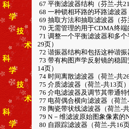
67 平衡滤波器结构（芬兰-共2
68 一种锁相环路的环路滤波器
69 抽取方法和抽取滤波器（芬兰
70 无需管理的用于CDMA终
71 调整一个平衡滤波器和多
29页）
72 谐振器结构和包括这种谐振
73 带有构图声学反射镜的稳
14页）
74 时间离散滤波器（荷兰-共2
75 介质滤波器（荷兰-共13页
76 介电滤波器及调节其带通特
77 电荷偶合横向滤波器（荷兰-
78 陶瓷带状线滤波器（荷兰-共
79 N－维滤波原始图象像素的
80 自跟踪滤波器（荷兰-共16