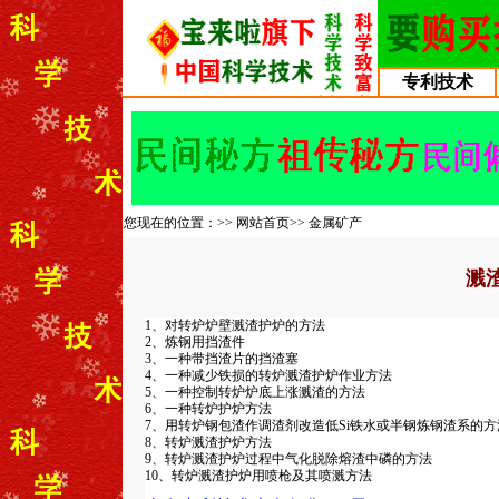
专利技术
您现在的位置：>>
网站首页
>>
金属矿产
溅
1、对转炉炉壁溅渣护炉的方法
2、炼钢用挡渣件
3、一种带挡渣片的挡渣塞
4、一种减少铁损的转炉溅渣护炉作业方法
5、一种控制转炉炉底上涨溅渣的方法
6、一种转炉护炉方法
7、用转炉钢包渣作调渣剂改造低Si铁水或半钢炼钢渣系的方
8、转炉溅渣护炉方法
9、转炉溅渣护炉过程中气化脱除熔渣中磷的方法
10、转炉溅渣护炉用喷枪及其喷溅方法