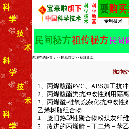
专利技术
您现在的位置：>>
网站首页
>>
精细化工
抗冲改
1、丙烯酸酯PVC、ABS加工抗
2、丙烯酸酯类抗冲改性剂用隔
3、丙烯酰-硅氧烷杂化抗冲改性
乙烯树脂组合物
4、废旧热塑性聚合物粉煤灰纤
5、改进的丙烯腈－丁二烯－苯