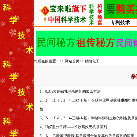
专利技术
您现在的位置：>>
网站首页
>>
精细化工
杀
1、0.3%苦参碱乳油杀菌剂的加工方法
2、2-（1H-1，2，4-三唑-1-基）-5-呋喃亚甲基咪唑啉酮衍
性
3、2-（1H-1，2，4-三唑-1-基）咪唑啉酮衍生物的制备及杀
4、HgZ型分子筛——长效高效无机杀菌剂
5、Ｎ－乙酰苯甲酰胺,其杀菌组合物及其作为杀菌剂的应用