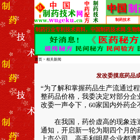
制药技术
首页
>
相关新闻
发改委摸底药品成
“为了解和掌握药品生产流通过
整药品价格，我委决定对部分企
改委一声令下，60家国内外药企
在我国，药价虚高的现象连遭诟
通知，开启新一轮为期四个月的
上市公司、高毛利明星企业都遭