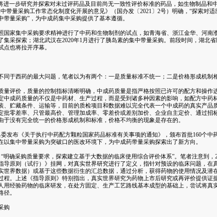
“将进一步研究并探索对未过评药品及目前尚无一致性评价标准的药品，如生物制品和
中带量采购工作常态化制度化开展的意见》（国办发〔2021〕2号）明确，“探索对
中带量采购”，为中成药集中采购提供了基本遵循。
国家集中采购要求精神进行了中药和生物制剂的试点，如青海省、浙江金华、河南濮
了集采探索；湖北武汉在2020年1月进行了胰岛素的集中带量采购。前段时间，湖北
试点也将拉开序幕。
同于西药的最大问题，笔者以为有两个：一是质量标准不统一；二是价格形成机制
量评价，质量的控制指标清晰明确，中成药质量是指严格按照已许可的配方和操作进
定中成药质量的不仅是中药材、生产过程，而是受到诸多种因素的影响，如配方中药
装、贮藏条件、运输等，目前的质检项目和数据难以完全代表一个中成药的真实产品
定批零差率、只管最高价、管理加成率、零差价或差别加价、企业自主定价、通过招
由于没有完全统一的价格形成机制和标准，价格不均衡的现象是存在的。
发布《关于执行中药配方颗粒国家药品标准有关事项的通知》，颁布首批160个中
施，在以集中带量采购为突破口的医改环境下，为中成药带量采购探索出了新方向。
明确采购质量要求，探索建立基于大数据的临床使用综合评价体系”。笔者注意到，20
指导原则（试行）》挂网，对真实世界研究进行了定义，指针对预设的临床问题，在
实世界数据）或基于这些数据衍生的汇总数据，通过分析，获得药物的使用情况及潜在
过程。上述《指导原则》特别指出，真实世界研究为药物上市后研究或再评价提供证
人用经验药物的临床研发，在处方固定、生产工艺路线基本成型的基础上，尝试将真
路径。
采购