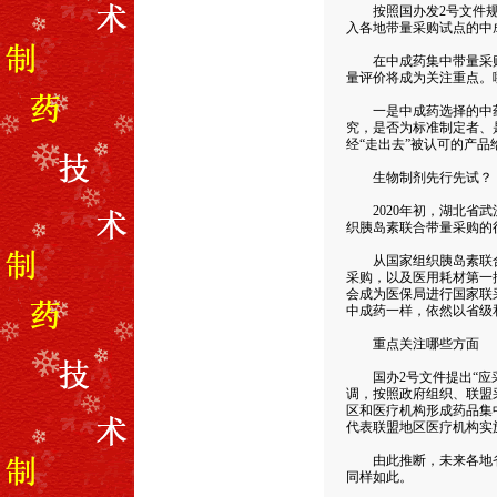
按照国办发2号文件规范
入各地带量采购试点的中
在中成药集中带量采购
量评价将成为关注重点。
一是中成药选择的中药材
究，是否为标准制定者、
经“走出去”被认可的产品
生物制剂先行先试？
2020年初，湖北省武
织胰岛素联合带量采购的
从国家组织胰岛素联合
采购，以及医用耗材第一
会成为医保局进行国家联
中成药一样，依然以省级
重点关注哪些方面
国办2号文件提出“应采
调，按照政府组织、联盟
区和医疗机构形成药品集
代表联盟地区医疗机构实
由此推断，未来各地省
同样如此。