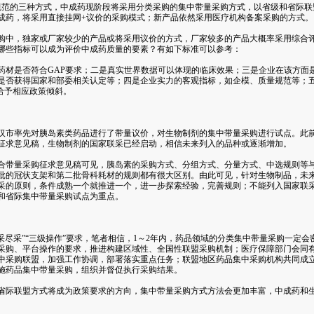
的三种方式，中成药现阶段将采用分类采购的集中带量采购方式，以省级和省际联
成药，将采用直接挂网+议价的采购模式；新产品依然采用医疗机构备案采购的方式。
中，独家或厂家较少的产品或将采用议价的方式，厂家较多的产品大概率采用综合评
哪些指标可以成为评价中成药质量的要素？有如下标准可以参考：
是否符合GAP要求；二是真实世界数据可以体现的临床效果；三是企业在该方面
是否获得国家和部委相关认定等；四是企业实力的客观指标，如企模、质量规范等；
给予相应政策倾斜。
汉市率先对胰岛素类药品进行了带量议价，对生物制剂的集中带量采购进行试点。此
征求意见稿，生物制剂的国家联采已经启动，相信未来列入的品种或逐渐增加。
带量采购征求意见稿可见，胰岛素的采购方式、分组方式、分量方式、中选规则等与
批的冠状支架和第二批骨科耗材的规则都有很大区别。由此可见，针对生物制品，未来“
采的原则，条件成熟一个就推进一个，进一步探索经验，完善规则；不能列入国家联
和省际集中带量采购试点为重点。
尽采”“三级操作”要求，笔者相信，1～2年内，药品领域的分类集中带量采购一定会
采购、平台操作的要求，推进构建区域性、全国性联盟采购机制；医疗保障部门会同
中采购联盟，加强工作协调，部署落实重点任务；联盟地区药品集中采购机构共同成
施药品集中带量采购，组织并督促执行采购结果。
际联盟方式将成为政策要求的方向，集中带量采购方式方法会更加丰富，中成药和生