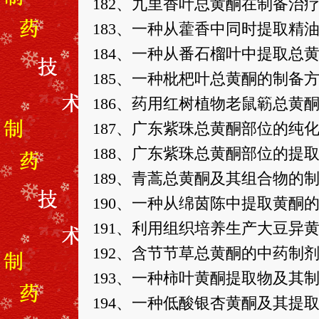
182、九里香叶总黄酮在制备治
183、一种从藿香中同时提取精
184、一种从番石榴叶中提取总
185、一种枇杷叶总黄酮的制备
186、药用红树植物老鼠簕总黄
187、广东紫珠总黄酮部位的纯
188、广东紫珠总黄酮部位的提
189、青蒿总黄酮及其组合物的
190、一种从绵茵陈中提取黄酮
191、利用组织培养生产大豆异
192、含节节草总黄酮的中药制
193、一种柿叶黄酮提取物及其
194、一种低酸银杏黄酮及其提