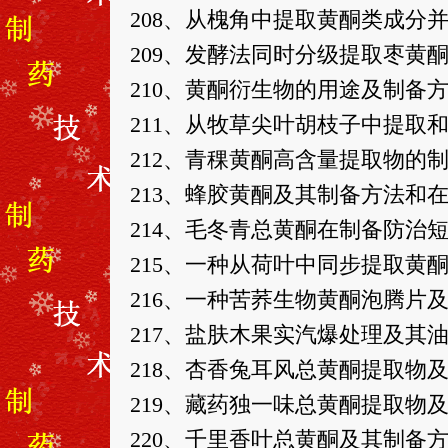
208、从槐角中提取黄酮类成分
209、发酵法同时分级提取枣黄
210、黄酮衍生物的用途及制备
211、从牧草尖叶胡枝子中提取
212、青稞黄酮高含量提取物的
213、蜂胶黄酮及其制备方法和
214、毛冬青总黄酮在制备防治
215、一种从荷叶中同步提取黄
216、一种苦荞生物黄酮泡腾片
217、盐肤木果实汽爆处理及其
218、杏香兔耳风总黄酮提取物
219、藏药独一味总黄酮提取物
220、千里香叶总黄酮及其制备