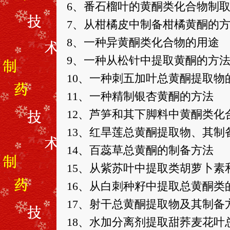
6、番石榴叶的黄酮类化合物制
7、从柑橘皮中制备柑橘黄酮的
8、一种异黄酮类化合物的用途
9、一种从松针中提取黄酮的方
10、一种刺五加叶总黄酮提取物
11、一种精制银杏黄酮的方法
12、芦笋和其下脚料中黄酮类化
13、红旱莲总黄酮提取物、其制
14、百蕊草总黄酮的制备方法
15、从紫苏叶中提取类胡萝卜素
16、从白刺种籽中提取总黄酮类
17、射干总黄酮提取物及其制
18、水加分离剂提取甜荞麦花叶