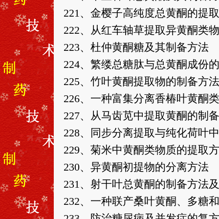
221、金樱子高纯度总黄酮的提
222、从红车轴草提取异黄酮类
223、杜仲黄酮糖及其制备方法
224、繁缕总糖肽与总黄酮成份
225、竹叶黄酮提取物的制备方
226、一种富集分离香椿叶黄酮
227、从马齿苋中提取黄酮的制
228、同步分离提取与纯化荷叶
229、菊米中黄酮类物质的提取
230、异黄酮初提物的分离方法
231、射干叶总黄酮的制备方法
232、一种联产桑叶黄酮、多糖
233、防治糖尿病及并发症的复