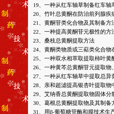
19、一种从红车轴草制备红车轴
20、竹叶总黄酮在防治前列腺疾
21、黄酮苷类化合物及其制备方
22、一种提高黄酮苷元极性的方
23、桑枝总黄酮提取方法
24、黄酮类物质或三萜类化合物
25、一种双水相萃取提取柿叶黄
26、一种黄芩总黄酮苷元提取
27、一种从红车轴草中提取总异
28、亲和超滤提高银杏叶提取物
29、艾纳香总黄酮提取物固体分
30、葛根总黄酮提取物及其制备
31、用β-葡萄糖苷酶和膜技术