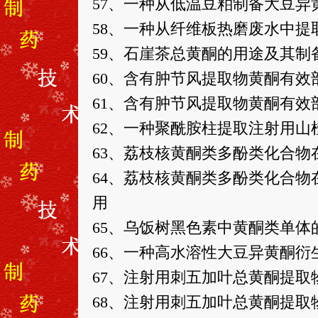
57、一种从低温豆粕制备大豆异
58、一种从纤维板热磨废水中提
59、石崖茶总黄酮的用途及其制
60、含有肿节风提取物黄酮有效
61、含有肿节风提取物黄酮有效
62、一种聚酰胺柱提取注射用山
63、荔枝核黄酮类多酚类化合
64、荔枝核黄酮类多酚类化合
用
65、乌饭树黑色素中黄酮类单体
66、一种高水溶性大豆异黄酮衍
67、注射用刺五加叶总黄酮提取
68、注射用刺五加叶总黄酮提取