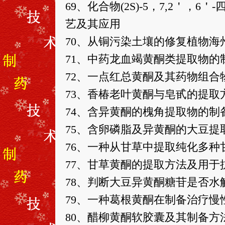
69、化合物(2S)-5，7,2＇，6
艺及其应用
70、从铜污染土壤的修复植物海
71、中药龙血竭黄酮类提取物的
72、一点红总黄酮及其药物组合
73、香椿老叶黄酮与皂甙的提取
74、含异黄酮的槐角提取物的制
75、含卵磷脂及异黄酮的大豆提
76、一种从甘草中提取纯化多种
77、甘草黄酮的提取方法及用于
78、判断大豆异黄酮糖苷是否水
79、一种葛根黄酮在制备治疗慢
80、醋柳黄酮软胶囊及其制备方