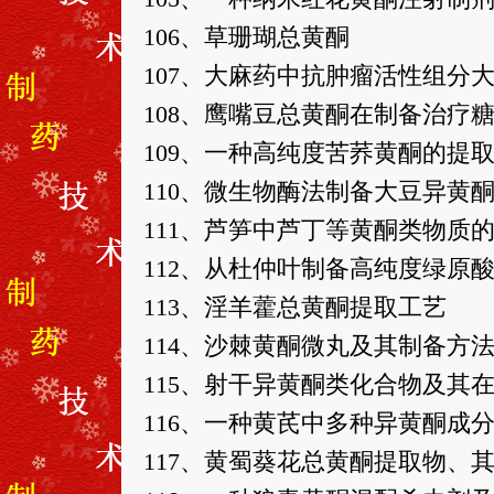
106、草珊瑚总黄酮
107、大麻药中抗肿瘤活性组分
108、鹰嘴豆总黄酮在制备治疗
109、一种高纯度苦荞黄酮的提
110、微生物酶法制备大豆异黄
111、芦笋中芦丁等黄酮类物质
112、从杜仲叶制备高纯度绿原
113、淫羊藿总黄酮提取工艺
114、沙棘黄酮微丸及其制备方
115、射干异黄酮类化合物及其
116、一种黄芪中多种异黄酮成
117、黄蜀葵花总黄酮提取物、