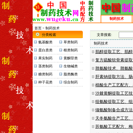
制药技术
首页
>
制药技术
分类检索
文章搜索:
氨基酸类
草类制药
制药技术
蛋白质类
根类制药
肌醇提取工艺、肌醇
果实制药
黄酮苷类
复方硫酸软骨素提取
茎类制药
生物碱类
胱氨酸技术、胱氨酸
糖类制药
脂类酶类
肝素钠提取方法、肠
种子花类
综合制药
植酸生产工艺配方、
沙棘黄酮提取工艺技
组氨酸提取工艺、组
缬氨酸制备合成方法
天冬氨酸生产工艺、
苏氨酸工艺配方、梅